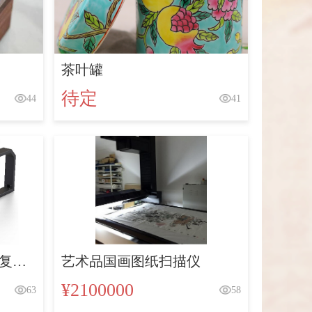
茶叶罐
待定
44
41
馆复制
艺术品国画图纸扫描仪
¥2100000
63
58