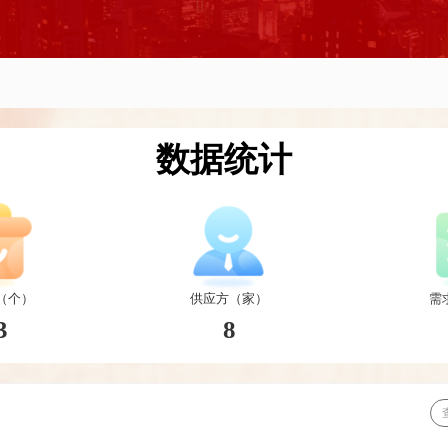
数据统计
（个）
供应方（家）
需
3
8