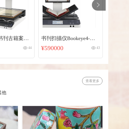
A1书刊古籍案卷
书刊扫描仪Bookeye4-案
KABI
字画扫描仪
卷-书刊-古籍扫描仪
器人
¥590000
¥14800
44
43
查看更多
其他