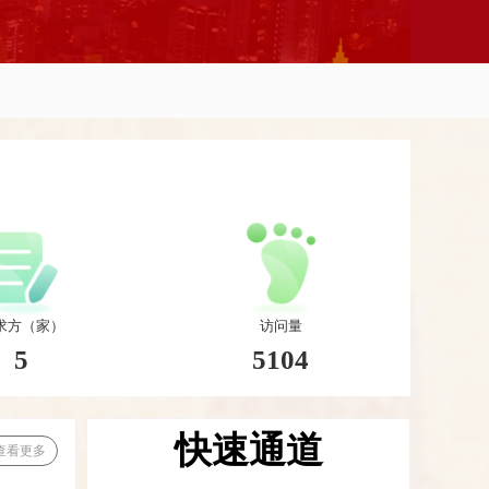
求方（家）
访问量
5
5104
快速通道
查看更多