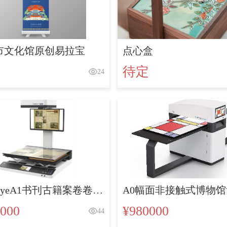
市文化馆原创易拉宝
点心盒
待定
24
keyeA1书刊古籍案卷卷宗
A0幅面非接触式博物
品字画扫描仪
扫描仪
000
¥980000
44