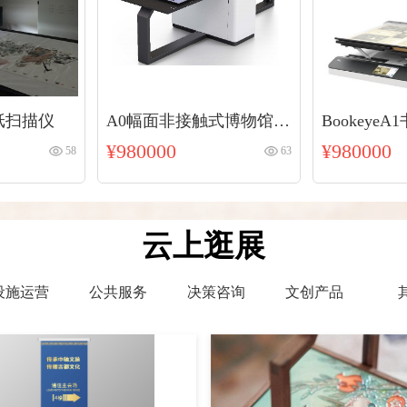
纸扫描仪
A0幅面非接触式博物馆复
Bookeye
制扫描仪
卷宗艺术品
¥980000
¥980000
58
63
云上逛展
设施运营
公共服务
决策咨询
文创产品