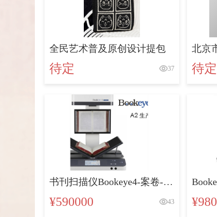
全民艺术普及原创设计提包
北京
待定
待定
37
书刊扫描仪Bookeye4-案卷-书
Boo
刊-古籍扫描仪
艺术
¥590000
¥980
43