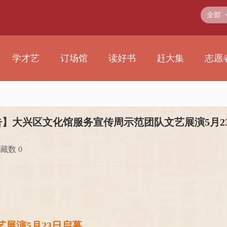
全部
学才艺
订场馆
读好书
赶大集
志愿
】大兴区文化馆服务宣传周示范团队文艺展演5月2
藏数 0
展演5月23日启幕