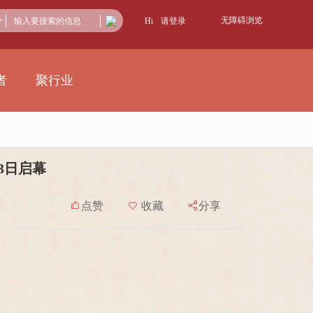
无障碍浏览
Hi
请登录
者
聚行业
3日启幕

点赞

收藏

分享