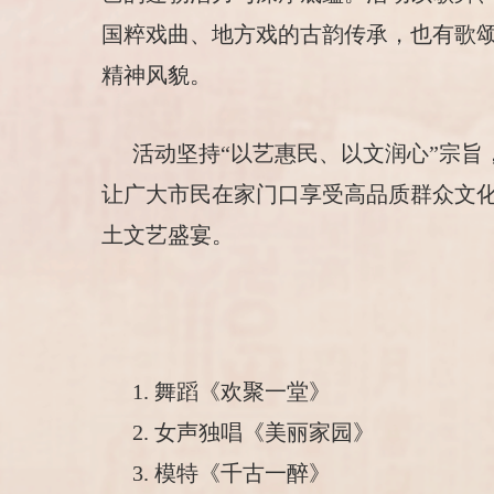
国粹戏曲、地方戏的古韵传承，也有歌
精神风貌。
活动坚持“以艺惠民、以文润心”宗
让广大市民在家门口享受高品质群众文
土文艺盛宴。
1. 舞蹈《欢聚一堂》
2. 女声独唱《美丽家园》
3. 模特《千古一醉》