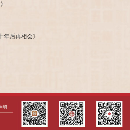
放》
》
二十年后再相会》
声明