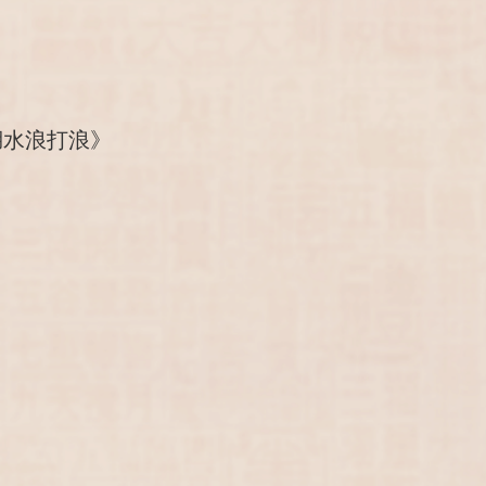
湖水浪打浪》