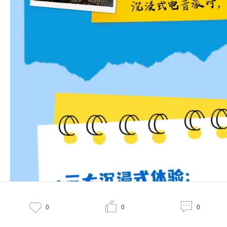



0
0
0