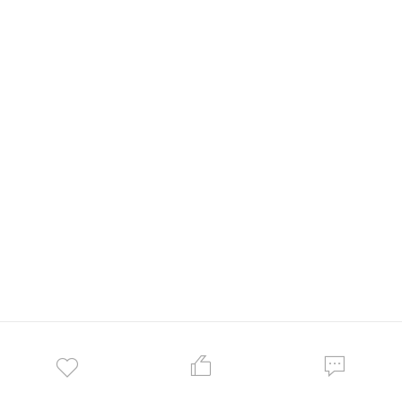


