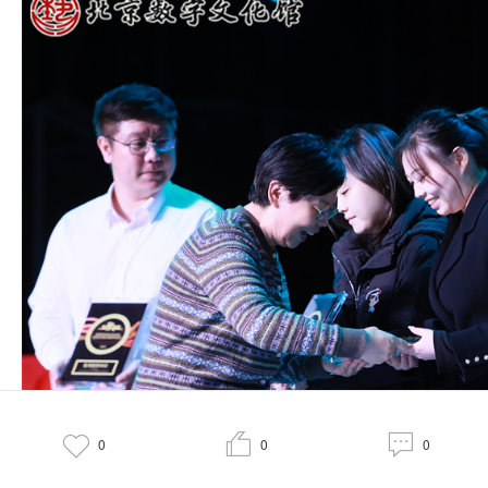



0
0
0