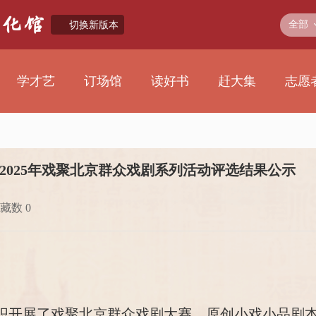
全部
切换新版本
学才艺
订场馆
读好书
赶大集
志愿
2025年戏聚北京群众戏剧系列活动评选结果公示
藏数 0
组织开展了戏聚北京群众戏剧大赛、原创小戏小品剧