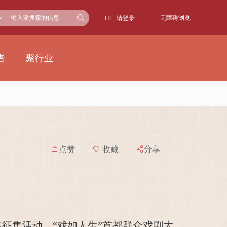
无障碍浏览
Hi
请登录
者
聚行业

点赞

收藏

分享
本征集活动、“戏如人生”首都群众戏剧大