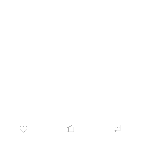


