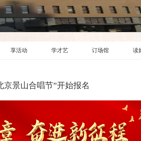
享活动
学才艺
订场馆
读
届“北京景山合唱节”开始报名