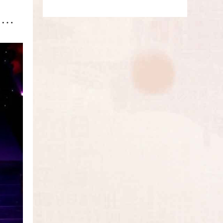
火热招生 | 西城区文化馆2026年缤纷舞蹈队（青年团队、中老年团队） 春暖花开 等你来“嗨”