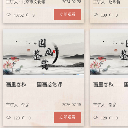
主讲人 : 北京市文化馆
2024-02-28
主讲人 : 赵琰哲




立即观看
43762
9
139
0
画里春秋——国画鉴赏课
画里春秋——
主讲人 : 邵彦
2026-07-15
主讲人 : 邵彦




立即观看
120
0
128
0